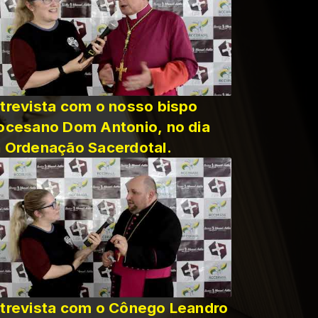
trevista com o nosso bispo
ocesano Dom Antonio, no dia
 Ordenação Sacerdotal.
trevista com o Cônego Leandro