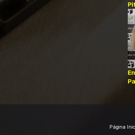
Pi
En
Pa
Página Inic