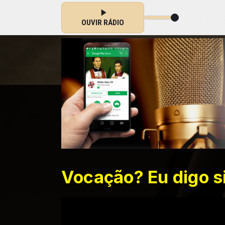
vindo à Cristo das 15:15 às 00:00
OUVIR RÁDIO
Vocação? Eu digo s