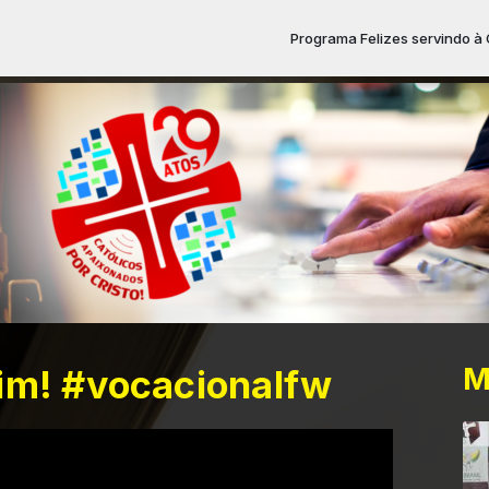
Programa Felizes servindo à Cristo das 15:15 
M
im! #vocacionalfw