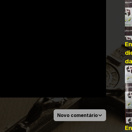
En
di
da
Novo comentário
En