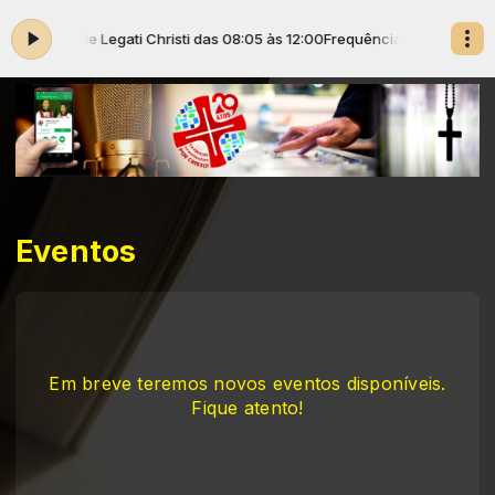
omunidade Legati Christi das 08:05 às 12:00
Frequência Antenados ao C
Eventos
Em breve teremos novos eventos disponíveis.
Fique atento!