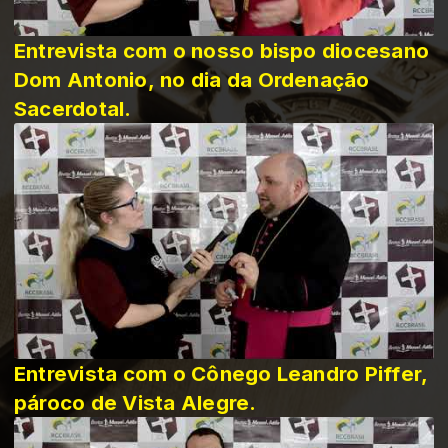
Entrevista com o nosso bispo diocesano
Dom Antonio, no dia da Ordenação
Sacerdotal.
Entrevista com o Cônego Leandro Piffer,
pároco de Vista Alegre.