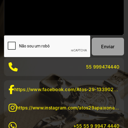
Enviar
55 999474440
https://www.facebook.com/Atos-29-1339023032869819/?hc_ref=ARQhnl9Dbj-TU9mAUC09azMjgP87bDr7rLSvJtZag72o-9L4-d4kOtlg12TSbuboV-M
https://www.instagram.com/atos29apaixonadosporcristo/?hl=pt-br
+55 55 9 9947 4440