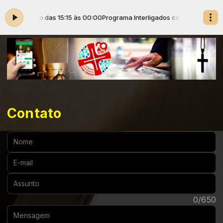
s com Cristo das 15:15 às 00:00
Programa Interligados com Cristo das 15
Contato
Nome:
E-mail:
Assunto:
Mensagem:
0/650